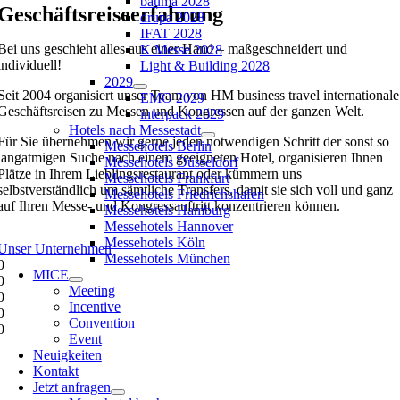
bauma 2028
Geschäfts­reiseerfahrung
drupa 2028
IFAT 2028
Bei uns geschieht alles aus einer Hand – maßgeschneidert und
K Messe 2028
individuell!
Light & Building 2028
2029
Seit 2004 organisiert unser Team von HM business travel internationale
EMO 2029
Geschäftsreisen zu Messen und Kongressen auf der ganzen Welt.
interpack 2029
Hotels nach Messestadt
Für Sie übernehmen wir gerne jeden notwendigen Schritt der sonst so
Messehotels Berlin
langatmigen Suche nach einem geeigneten Hotel, organisieren Ihnen
Messehotels Düsseldorf
Plätze in Ihrem Lieblingsrestaurant oder kümmern uns
Messehotels Frankfurt
selbstverständlich um sämtliche Transfers, damit sie sich voll und ganz
Messehotels Friedrichshafen
auf Ihren Messe- und Kongressauftritt konzentrieren können.
Messehotels Hamburg
Messehotels Hannover
Messehotels Köln
Unser Unternehmen
Messehotels München
0
MICE
0
Meeting
0
Incentive
0
Convention
0
Event
Neuigkeiten
Kontakt
Jetzt anfragen