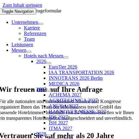
Zum Inhalt springen
Startseite mit Anfrageformular
Toggle Navigation
Unternehmen
Karriere
Referenzen
Team
Leistungen
Messen
Hotels nach Messen
2026
EuroTier 2026
IAA TRANSPORTATION 2026
INNOTRANS 2026 Berlin
MEDICA 2026
Wir freuen uns auf Ihre Anfrage
2027
ACHEMA 2027
AGRITECHNICA 2027
Für alle nationalen und internationalen Messen und Kongresse
ANUGA 2027
organisiert Ihnen das Team der HM business travel GmbH das
HANNOVER MESSE 2027
passende Hotelzimmer. Innerhalb von 24 Stunden erstellen wir Ihnen
IDS 2027
ein transparentes Hotelangebot, maßgeschneidert und unverbindlich.
ISH 2027
ITMA 2027
2028
Vertrauen Sie auf mehr als 20 Jahre