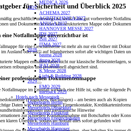
MEDICA 2026
atgeber für Sicherheit und Überblick 2025
2027
ACHEMA 2027
AGRITECHNICA 2027
mäßig geschäftlich unterwegs ist, weiß: Eine gut vorbereitete Notfall
ANUGA 2027
onen und Dokumente in einer klar strukturierten Mappe oder Dokument
HANNOVER MESSE 2027
IDS 2027
eine Notfallmappe unverzichtbar ist
ISH 2027
ITMA 2027
allmappe für eine Geschäftsreise ist mehr als nur ein Ordner mit Doku
2028
 im Ausland oder auch auf Inlandsreisen sofort alle wichtigen Daten u
bauma 2028
drupa 2028
turierte Mappen enthalten dabei nicht nur klassische Reiseunterlagen, s
IFAT 2028
reisen reibungslos und professionell abgesichert sind.
K Messe 2028
Light & Building 2028
 einer professionellen Dokumentenmappe
2029
EMO 2029
 Notfallmappe im Ernstfall wirklich eine Hilfe ist, sollte sie folgende 
interpack 2029
Hotels nach Messestadt
isedokumente (Flugtickets, Buchungen) – am besten auch als Kopien
Messehotels Berlin
chtige Daten wie Versicherungen, Firmenkontakte, Kreditkarteninform
Messehotels Düsseldorf
sundheitsinformationen und medizinische Hinweise
Messehotels Frankfurt
formationen zur schnellen Kontaktaufnahme mit Botschaften oder Kons
Messehotels Friedrichshafen
en klaren Überblick, sodass im Notfall alles sofort gefunden wird
Messehotels Hamburg
Messehotels Hannover
 können die Mappe auch digital vorbereiten, aber behalten Sie immer di