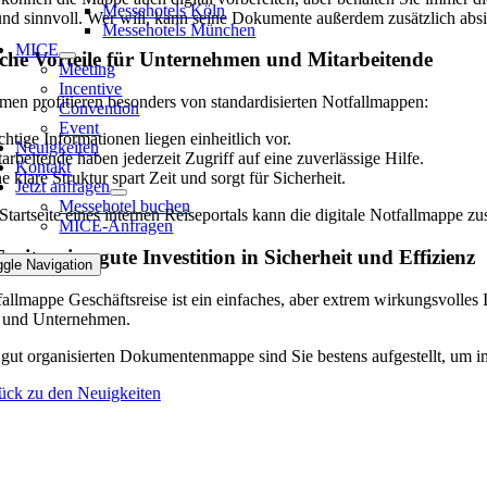
Messehotels Köln
und sinnvoll. Wer will, kann seine Dokumente außerdem zusätzlich absich
Messehotels München
MICE
sche Vorteile für Unternehmen und Mitarbeitende
Meeting
Incentive
en profitieren besonders von standardisierten Notfallmappen:
Convention
Event
htige Informationen liegen einheitlich vor.
Neuigkeiten
arbeitende haben jederzeit Zugriff auf eine zuverlässige Hilfe.
Kontakt
e klare Struktur spart Zeit und sorgt für Sicherheit.
Jetzt anfragen
Messehotel buchen
Startseite eines internen Reiseportals kann die digitale Notfallmappe zus
MICE-Anfragen
azit – eine gute Investition in Sicherheit und Effizienz
ggle Navigation
allmappe Geschäftsreise ist ein einfaches, aber extrem wirkungsvolles
 und Unternehmen.
 gut organisierten Dokumentenmappe sind Sie bestens aufgestellt, um i
ück zu den Neuigkeiten