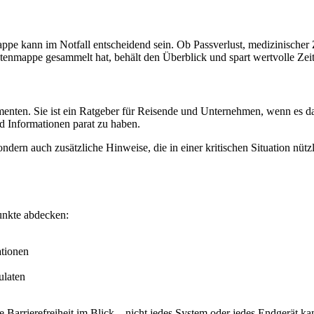
mappe kann im Notfall entscheidend sein. Ob Passverlust, medizinische
enmappe gesammelt hat, behält den Überblick und spart wertvolle Zeit
menten. Sie ist ein Ratgeber für Reisende und Unternehmen, wenn es da
nd Informationen parat zu haben.
ondern auch zusätzliche Hinweise, die in einer kritischen Situation nütz
Punkte abdecken:
ationen
ulaten
e Barrierefreiheit im Blick – nicht jedes System oder jedes Endgerät k