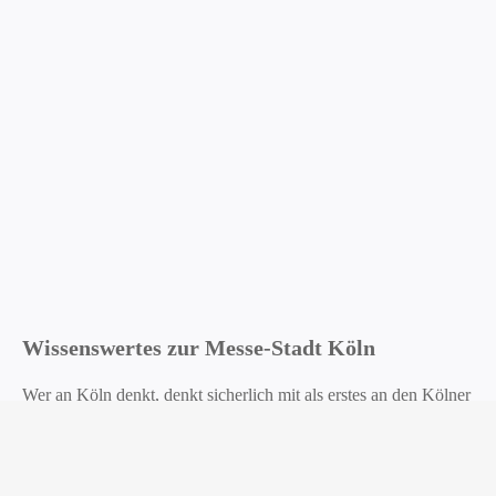
Wissenswertes zur Messe-Stadt Köln
Wer an Köln denkt, denkt sicherlich mit als erstes an den Kölner
Dom, ein Meisterwerk der gotischen Architektur, das zum
UNESCO-Welterbe gehört. Doch rund um den Kölner Dom
lassen sich auch noch andere Highlights entdecken, wie das