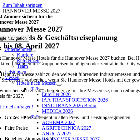
Zum Inhalt springen
HANNOVER MESSE 2027
zt Zimmer sichern für die
nover Messe 2027
nnover Messe 2027
sse-Hotels & Geschäftsreiseplanung
ggle Navigation
. bis 08. April 2027
Unternehmen
Karriere
zt Hannover Messe Hotels für die Hannover Messe 2027 buchen. Bei HM b
Referenzen
raktive Lösungen für Gruppenreisen benötigen oder zentral in der City
Team
Leistungen
 Hannover Messe zählt zu den weltweit führenden Industriemessen und 
Messen
d Sie bestens vorbereitet, wenn Sie Hannover Messe Hotels mit der gewü
Hotels nach Messen
2026
 wünschen sich zusätzlichen Service für Ihre Messereise, einen reibu
EuroTier 2026
els für 2027.
IAA TRANSPORTATION 2026
INNOTRANS 2026 Berlin
t Hotel anfragen!
MEDICA 2026
2027
Großes Hotelkontingent
in allen Preis- und Leistungssegmenten
ACHEMA 2027
Faire Preise
AGRITECHNICA 2027
ANUGA 2027
Beliebige Zimmeranzahl
HANNOVER MESSE 2027