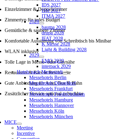
IDS 2027
Einzelzimmer & Doppelzimmer
ISH 2027
ITMA 2027
Zimmertyp für jedes Budget
2028
bauma 2028
Gemütliche
& saubere
Zimmer
drupa 2028
IFAT 2028
Komfortable Ausstattung von Schreibtisch bis Minibar
K Messe 2028
Light & Building 2028
WLAN inklusive
2029
EMO 2029
Tolle Lage
in Messe- oder
Citynähe
interpack 2029
Hotels nach Messestadt
Restaurants
& Bars
in Reichweite
Messehotels Berlin
Gute Anbindung für Auto, Bus & Bahn
Messehotels Düsseldorf
Messehotels Frankfurt
Zusätzlicher Service optional
zubuchbar
Messehotels Friedrichshafen
Messehotels Hamburg
Messehotels Hannover
Messehotels Köln
Messehotels München
MICE
Meeting
Incentive
Convention