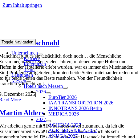
Zum Inhalt springen
Heidi Kronschnabl
Toggle Navigation
Unternehmen
Manchmal gibt es sie tatsächlich doch noch… die Menschliche
Karriere
Zusammenarbeit!!! Seit vielen Jahren, in denen einige Höhen und
Referenzen
Tiefen in der Hotellerie erlebt wurden, war es immer ein Miteinander.
Team
Sind Probleme aufgetreten, konnten beide Seiten miteinander reden un
Leistungen
so für beide Seiten das Beste rausholen. Von der Freundlichkeit
Messen
brauchen wir nicht zu [...]
Hotels nach Messen
2026
9. Dezember 2025
|
EuroTier 2026
Read More
IAA TRANSPORTATION 2026
INNOTRANS 2026 Berlin
Martin Alders
MEDICA 2026
2027
ACHEMA 2027
Wir arbeiten gerne mit HM business travel zusammen, da ich die
AGRITECHNICA 2027
Zusammenarbeit sowohl menschlich als auch fachlich als sehr
ANUGA 2027
angenehm beurteile! Das Team von Marc Hasenack ist freundlich und