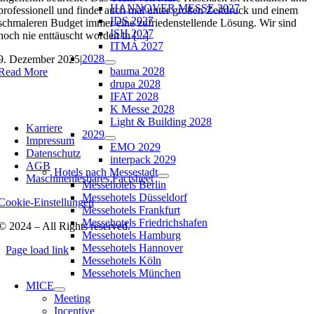
HANNOVER MESSE 2027
professionell und findet auch mal unter großen Zeitdruck und einem
IDS 2027
schmaleren Budget immer eine zufriedenstellende Lösung. Wir sind
ISH 2027
noch nie enttäuscht worden in [...]
ITMA 2027
2028
9. Dezember 2025
|
bauma 2028
Read More
drupa 2028
IFAT 2028
K Messe 2028
Light & Building 2028
Karriere
2029
Impressum
EMO 2029
Datenschutz
interpack 2029
AGB
Hotels nach Messestadt
Maschinenlesbares Factsheet
Messehotels Berlin
Messehotels Düsseldorf
Cookie-Einstellungen
Messehotels Frankfurt
Messehotels Friedrichshafen
© 2024 – All Rights reserved.
Messehotels Hamburg
Messehotels Hannover
Page load link
Messehotels Köln
Messehotels München
MICE
Meeting
Incentive