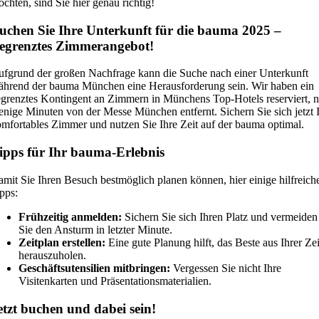
chten, sind Sie hier genau richtig!
uchen Sie Ihre Unterkunft für die bauma 2025 –
egrenztes Zimmerangebot!
fgrund der großen Nachfrage kann die Suche nach einer Unterkunft
hrend der bauma München eine Herausforderung sein. Wir haben ein
grenztes Kontingent an Zimmern in Münchens Top-Hotels reserviert, n
nige Minuten von der Messe München entfernt. Sichern Sie sich jetzt 
mfortables Zimmer und nutzen Sie Ihre Zeit auf der bauma optimal.
ipps für Ihr bauma-Erlebnis
mit Sie Ihren Besuch bestmöglich planen können, hier einige hilfreich
pps:
Frühzeitig anmelden:
Sichern Sie sich Ihren Platz und vermeiden
Sie den Ansturm in letzter Minute.
Zeitplan erstellen:
Eine gute Planung hilft, das Beste aus Ihrer Zei
herauszuholen.
Geschäftsutensilien mitbringen:
Vergessen Sie nicht Ihre
Visitenkarten und Präsentationsmaterialien.
etzt buchen und dabei sein!