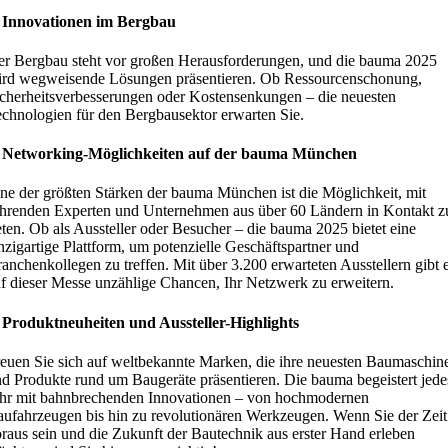
. Innovationen im Bergbau
r Bergbau steht vor großen Herausforderungen, und die bauma 2025
rd wegweisende Lösungen präsentieren. Ob Ressourcenschonung,
cherheitsverbesserungen oder Kostensenkungen – die neuesten
chnologien für den Bergbausektor erwarten Sie.
. Networking-Möglichkeiten auf der bauma München
ne der größten Stärken der bauma München ist die Möglichkeit, mit
hrenden Experten und Unternehmen aus über 60 Ländern in Kontakt z
eten. Ob als Aussteller oder Besucher – die bauma 2025 bietet eine
nzigartige Plattform, um potenzielle Geschäftspartner und
anchenkollegen zu treffen. Mit über 3.200 erwarteten Ausstellern gibt 
f dieser Messe unzählige Chancen, Ihr Netzwerk zu erweitern.
 Produktneuheiten und Aussteller-Highlights
euen Sie sich auf weltbekannte Marken, die ihre neuesten Baumaschin
d Produkte rund um Baugeräte präsentieren. Die bauma begeistert jede
hr mit bahnbrechenden Innovationen – von hochmodernen
ufahrzeugen bis hin zu revolutionären Werkzeugen. Wenn Sie der Zeit
raus sein und die Zukunft der Bautechnik aus erster Hand erleben