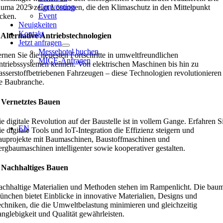
Convention
uma 2025 zeigt Lösungen, die den Klimaschutz in den Mittelpunkt
Event
cken.
Neuigkeiten
Kontakt
 Alternative Antriebstechnologien
Jetzt anfragen
Messehotel buchen
rnen Sie die neuesten Fortschritte in umweltfreundlichen
MICE-Anfragen
triebssystemen kennen. Von elektrischen Maschinen bis hin zu
sserstoffbetriebenen Fahrzeugen – diese Technologien revolutionieren
e Baubranche.
. Vernetztes Bauen
e digitale Revolution auf der Baustelle ist in vollem Gange. Erfahren S
EN
e digitale Tools und IoT-Integration die Effizienz steigern und
uprojekte mit Baumaschinen, Baustoffmaschinen und
rgbaumaschinen intelligenter sowie kooperativer gestalten.
. Nachhaltiges Bauen
chhaltige Materialien und Methoden stehen im Rampenlicht. Die bau
nchen bietet Einblicke in innovative Materialien, Designs und
chniken, die die Umweltbelastung minimieren und gleichzeitig
nglebigkeit und Qualität gewährleisten.