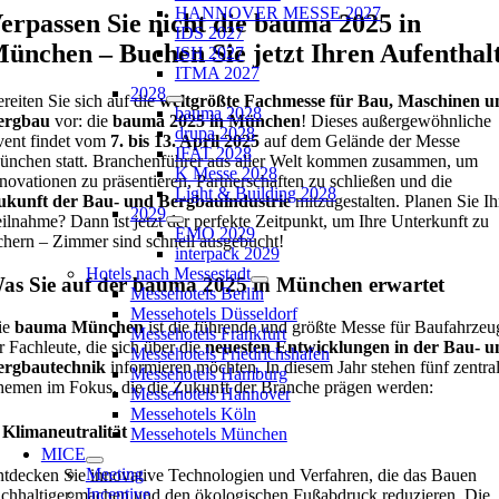
HANNOVER MESSE 2027
erpassen Sie nicht die bauma 2025 in
IDS 2027
ünchen – Buchen Sie jetzt Ihren Aufenthal
ISH 2027
ITMA 2027
2028
reiten Sie sich auf die
weltgrößte Fachmesse für Bau, Maschinen u
bauma 2028
ergbau
vor: die
bauma 2025 in München
! Dieses außergewöhnliche
drupa 2028
ent findet vom
7. bis 13. April 2025
auf dem Gelände der Messe
IFAT 2028
nchen statt. Branchenführer aus aller Welt kommen zusammen, um
K Messe 2028
novationen zu präsentieren, Partnerschaften zu schließen und die
Light & Building 2028
ukunft der Bau- und Bergbauindustrie
mitzugestalten. Planen Sie Ih
2029
ilnahme? Dann ist jetzt der perfekte Zeitpunkt, um Ihre Unterkunft zu
EMO 2029
chern – Zimmer sind schnell ausgebucht!
interpack 2029
Hotels nach Messestadt
as Sie auf der bauma 2025 in München erwartet
Messehotels Berlin
Messehotels Düsseldorf
ie
bauma München
ist die führende und größte Messe für Baufahrzeu
Messehotels Frankfurt
r Fachleute, die sich über die
neuesten Entwicklungen in der Bau- u
Messehotels Friedrichshafen
ergbautechnik
informieren möchten. In diesem Jahr stehen fünf zentra
Messehotels Hamburg
emen im Fokus, die die Zukunft der Branche prägen werden:
Messehotels Hannover
Messehotels Köln
 Klimaneutralität
Messehotels München
MICE
Meeting
tdecken Sie innovative Technologien und Verfahren, die das Bauen
Incentive
chhaltiger machen und den ökologischen Fußabdruck reduzieren. Die