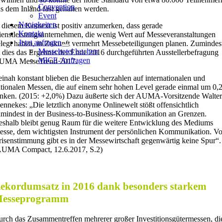
Convention
s dem Inland fast gehalten werden.
Event
Neuigkeiten
 diesem Kontext ist positiv anzumerken, dass gerade
Kontakt
enstleistungsunternehmen, die wenig Wert auf Messeveranstaltungen
Jetzt anfragen
legt haben, in Zukunft vermehrt Messebeteiligungen planen. Zumindes
Messehotel buchen
t dies das Ergebnis der Ende 2016 durchgeführten Ausstellerbefragung
MICE-Anfragen
UMA MesseTrend 2017.
inah konstant blieben die Besucherzahlen auf internationalen und
tionalen Messen, die auf einem sehr hohen Level gerade einmal um 0
nken. (2015: +2,0%) Dazu äußerte sich der AUMA-Vorsitzende Walter
nnekes: „Die letztlich anonyme Onlinewelt stößt offensichtlich
mindest in der Business-to-Business-Kommunikation an Grenzen.
shalb bleibt genug Raum für die weitere Entwicklung des Mediums
sse, dem wichtigsten Instrument der persönlichen Kommunikation. V
isenstimmung gibt es in der Messewirtschaft gegenwärtig keine Spur“.
AUMA Compact, 12.6.2017, S.2)
ekordumsatz in 2016 dank besonders starkem
esseprogramm
rch das Zusammentreffen mehrerer großer Investitionsgütermessen, di