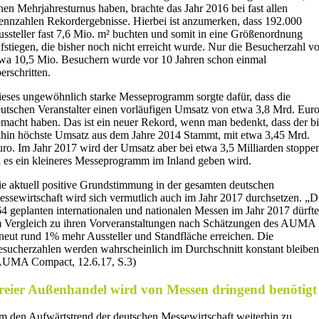
nen Mehrjahresturnus haben, brachte das Jahr 2016 bei fast allen
nnzahlen Rekordergebnisse. Hierbei ist anzumerken, dass 192.000
ssteller fast 7,6 Mio. m² buchten und somit in eine Größenordnung
fstiegen, die bisher noch nicht erreicht wurde. Nur die Besucherzahl v
wa 10,5 Mio. Besuchern wurde vor 10 Jahren schon einmal
erschritten.
eses ungewöhnlich starke Messeprogramm sorgte dafür, dass die
utschen Veranstalter einen vorläufigen Umsatz von etwa 3,8 Mrd. Eur
macht haben. Das ist ein neuer Rekord, wenn man bedenkt, dass der bi
hin höchste Umsatz aus dem Jahre 2014 Stammt, mit etwa 3,45 Mrd.
ro. Im Jahr 2017 wird der Umsatz aber bei etwa 3,5 Milliarden stoppe
 es ein kleineres Messeprogramm im Inland geben wird.
e aktuell positive Grundstimmung in der gesamten deutschen
ssewirtschaft wird sich vermutlich auch im Jahr 2017 durchsetzen. „D
4 geplanten internationalen und nationalen Messen im Jahr 2017 dürft
 Vergleich zu ihren Vorveranstaltungen nach Schätzungen des AUMA
neut rund 1% mehr Aussteller und Standfläche erreichen. Die
sucherzahlen werden wahrscheinlich im Durchschnitt konstant bleiben
AUMA Compact, 12.6.17, S.3)
reier Außenhandel wird von Messen dringend benötig
 den Aufwärtstrend der deutschen Messewirtschaft weiterhin zu