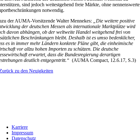
terstützen, sind jedoch weitestgehend freie Märkte, ohne nennenswerte
mportbeschränkungen notwendig.
azu der AUMA-Vorsitzende Walter Mennekes:
„Die weitere positive
twicklung der deutschen Messen als internationale Marktplätze wird
ch davon abhängen, ob der weltweite Handel weitgehend frei von
sätzlichen Beschränkungen bleibt. Deshalb ist es umso bedenklicher,
ss es in immer mehr Ländern konkrete Pläne gibt, die einheimische
rtschaft vor allzu hohen Importen zu schützen. Die deutsche
ssewirtschaft erwartet, dass die Bundesregierung derartigen
strebungen deutlich entgegentritt.“
(AUMA Compact, 12.6.17, S.3)
Zurück zu den Neuigkeiten
Karriere
Impressum
Datenschutz