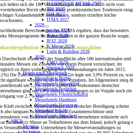
HANNOVER MESSE 2027
ch ließen sich die 186 Veranstaltungen des Jahres 2016 nicht vom
IDS 2027
vorstehenden Brexit und den leicht protektonistischen Tendenzen einig
ISH 2027
chtiger Auslandsmärkte beeinflussen, sondern erzielten leichte
ITMA 2027
uwachsraten.
2028
bauma 2028
bschließende Berechnungen des AUMA ergaben, dass das besonders
drupa 2028
arke Messeprogramm für Rekordzahlen in der ganzen Branche sorgte.
IFAT 2028
K Messe 2028
ekordergebnisse bei fast allen Kennzahlen
Light & Building 2028
2029
 Durchschnitt wurde bei der Standfläche aller 186 internationalen und
EMO 2029
tionalen Messen ein Zuwachs von einem Prozent verzeichnet, im
interpack 2029
rgleich zu ihren vorhergegangenen Veranstaltungen im Jahre 2015.
Hotels nach Messestadt
,1%) Die Zahl internationaler Aussteller legte um 3,9% Prozent zu, was
Messehotels Berlin
cht signifikant weniger ist als in den Vorjahren. Im Allgemeinen stieg d
Messehotels Düsseldorf
sstellerzahl um 1,5%. (2015: 2,0%) Das Vorkommen deutscher
Messehotels Frankfurt
ternehmen ging um 1,8% zurück, wohingegen es im Vorjahr noch ein
Messehotels Friedrichshafen
ückgang von 2,7% war.
Messehotels Hamburg
Messehotels Hannover
e Kluft zwischen Messewachstum und deutscher Beteiligung scheint
Messehotels Köln
ch also langsam zu schließen. Durch Zusammenschlüsse und
Messehotels München
ernahmen von kleineren und mittleren Unternehmen reduzierte sich
MICE
ar die absolute Masse an Teilnehmern aus dem Inland, jedoch gelang 
Meeting
n Veranstaltern, neue Unternehmen für Messeveranstaltungen zu
Incentive
winnen und so konnte der hohe Standard von etwa 80.000 Teilnehmer