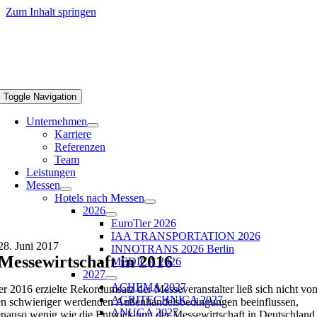
Zum Inhalt springen
Toggle Navigation
Unternehmen
Karriere
Referenzen
Team
Leistungen
Messen
Hotels nach Messen
2026
EuroTier 2026
IAA TRANSPORTATION 2026
28. Juni 2017
INNOTRANS 2026 Berlin
Messewirtschaft in 2016
MEDICA 2026
2027
ACHEMA 2027
r 2016 erzielte Rekordumsatz der Messeveranstalter ließ sich nicht vo
AGRITECHNICA 2027
n schwieriger werdenden Außenhandelsbedingungen beeinflussen,
ANUGA 2027
nauso wenig wie die Entwicklung der Messewirtschaft in Deutschland