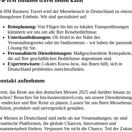
ie HM business travel helfen kann
t HM Business Travel wird der Messebesuch in Deutschland zu einem
ibungslosen Erlebnis. Wir sind spezialisiert auf:
Reiseplanung:
Von Flügen bis hin zu lokalen Transportlösungen
kümmern wir uns um alle Ihre Reisebedürfnisse.
Unterkunftslösungen:
Ob Hotel in der Nähe des
Veranstaltungsortes oder im Stadtzentrum – wir haben die passend
Lösung für Sie.
Personalisierte Dienstleistungen:
Maßgeschneiderte Reisepakete,
die auf Ihre geschäftlichen Bedürfnisse abgestimmt sind.
Expertenwissen:
Lokales Know-how, das Ihnen hilft, sich in
Deutschland problemlos zurechtzufinden.
ontakt aufnehmen
reit, das Beste aus den deutschen Messen 2025 und darüber hinaus zu
chen? Besuchen Sie hm-businesstravel.com, um unsere Dienstleistun
 entdecken und Ihre Reise zu planen. Lassen Sie uns Ihren Messebesu
fizient, produktiv und unvergesslich gestalten.
e Messen in Deutschland sind mehr als nur Veranstaltungen; sie sind
namische Plattformen, die globale Chancen, Innovationen und
sammenarbeit fördern. Verpassen Sie nicht die Chance, Teil der Zukun