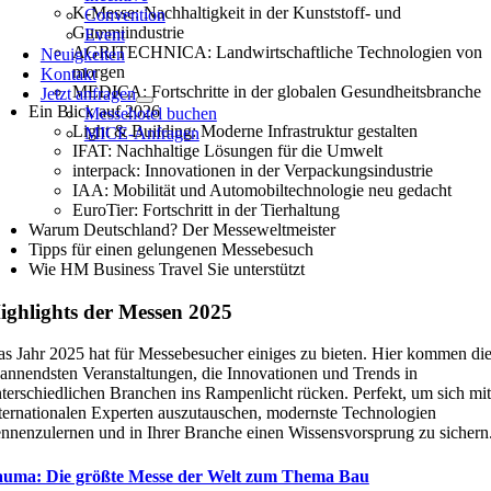
K-Messe: Nachhaltigkeit in der Kunststoff- und
Convention
Gummiindustrie
Event
AGRITECHNICA: Landwirtschaftliche Technologien von
Neuigkeiten
morgen
Kontakt
MEDICA: Fortschritte in der globalen Gesundheitsbranche
Jetzt anfragen
Ein Blick auf 2026
Messehotel buchen
Light & Building: Moderne Infrastruktur gestalten
MICE-Anfragen
IFAT: Nachhaltige Lösungen für die Umwelt
interpack: Innovationen in der Verpackungsindustrie
IAA: Mobilität und Automobiltechnologie neu gedacht
EuroTier: Fortschritt in der Tierhaltung
Warum Deutschland? Der Messeweltmeister
Tipps für einen gelungenen Messebesuch
Wie HM Business Travel Sie unterstützt
ighlights der Messen 2025
s Jahr 2025 hat für Messebesucher einiges zu bieten. Hier kommen di
annendsten Veranstaltungen, die Innovationen und Trends in
terschiedlichen Branchen ins Rampenlicht rücken. Perfekt, um sich mit
ternationalen Experten auszutauschen, modernste Technologien
nnenzulernen und in Ihrer Branche einen Wissensvorsprung zu sichern
auma: Die größte Messe der Welt zum Thema Bau