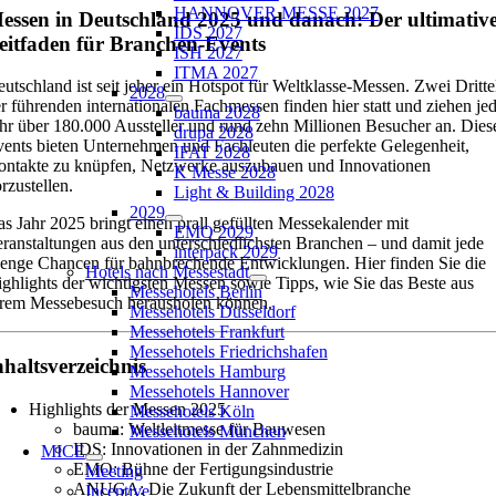
HANNOVER MESSE 2027
essen in Deutschland 2025 und danach: Der ultimativ
IDS 2027
eitfaden für Branchen-Events
ISH 2027
ITMA 2027
utschland ist seit jeher ein Hotspot für Weltklasse-Messen. Zwei Dritte
2028
r führenden internationalen Fachmessen finden hier statt und ziehen je
bauma 2028
hr über 180.000 Aussteller und rund zehn Millionen Besucher an. Dies
drupa 2028
ents bieten Unternehmen und Fachleuten die perfekte Gelegenheit,
IFAT 2028
ntakte zu knüpfen, Netzwerke auszubauen und Innovationen
K Messe 2028
rzustellen.
Light & Building 2028
2029
s Jahr 2025 bringt einen prall gefüllten Messekalender mit
EMO 2029
ranstaltungen aus den unterschiedlichsten Branchen – und damit jede
interpack 2029
nge Chancen für bahnbrechende Entwicklungen. Hier finden Sie die
Hotels nach Messestadt
ghlights der wichtigsten Messen sowie Tipps, wie Sie das Beste aus
Messehotels Berlin
rem Messebesuch herausholen können.
Messehotels Düsseldorf
Messehotels Frankfurt
Messehotels Friedrichshafen
nhaltsverzeichnis
Messehotels Hamburg
Messehotels Hannover
Highlights der Messen 2025
Messehotels Köln
bauma: Weltleitmesse für Bauwesen
Messehotels München
IDS: Innovationen in der Zahnmedizin
MICE
EMO: Bühne der Fertigungsindustrie
Meeting
ANUGA: Die Zukunft der Lebensmittelbranche
Incentive