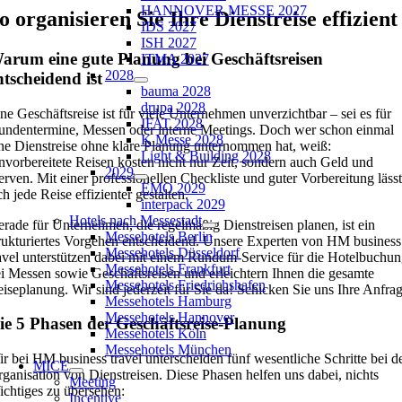
HANNOVER MESSE 2027
o organisieren Sie Ihre Dienstreise effizient
IDS 2027
ISH 2027
arum eine gute Planung bei Geschäftsreisen
ITMA 2027
2028
ntscheidend ist
bauma 2028
drupa 2028
ne Geschäftsreise ist für viele Unternehmen unverzichtbar – sei es für
IFAT 2028
ndentermine, Messen oder interne Meetings. Doch wer schon einmal
K Messe 2028
ne Dienstreise ohne klare Planung unternommen hat, weiß:
Light & Building 2028
vorbereitete Reisen kosten nicht nur Zeit, sondern auch Geld und
2029
rven. Mit einer professionellen Checkliste und guter Vorbereitung lässt
EMO 2029
ch jede Reise effizienter gestalten.
interpack 2029
Hotels nach Messestadt
rade für Unternehmen, die regelmäßig Dienstreisen planen, ist ein
Messehotels Berlin
rukturiertes Vorgehen entscheidend. Unsere Experten von HM business
Messehotels Düsseldorf
avel unterstützen dabei mit einem Rundum-Service für die Hotelbuchu
Messehotels Frankfurt
i Messen sowie Geschäftsreisen und erleichtern Ihnen die gesamte
Messehotels Friedrichshafen
iseplanung. Wir sind jederzeit für Sie da! Schicken Sie uns Ihre Anfrag
Messehotels Hamburg
Messehotels Hannover
ie 5 Phasen der Geschäftsreise-Planung
Messehotels Köln
Messehotels München
r bei HM business travel unterscheiden fünf wesentliche Schritte bei d
MICE
ganisation von Dienstreisen. Diese Phasen helfen uns dabei, nichts
Meeting
chtiges zu übersehen:
Incentive