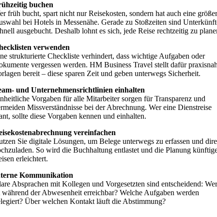
rühzeitig buchen
r früh bucht, spart nicht nur Reisekosten, sondern hat auch eine größe
swahl bei Hotels in Messenähe. Gerade zu Stoßzeiten sind Unterkünft
hnell ausgebucht. Deshalb lohnt es sich, jede Reise rechtzeitig zu plane
hecklisten verwenden
ne strukturierte Checkliste verhindert, dass wichtige Aufgaben oder
kumente vergessen werden. HM Business Travel stellt dafür praxisna
rlagen bereit – diese sparen Zeit und geben unterwegs Sicherheit.
eam- und Unternehmensrichtlinien einhalten
nheitliche Vorgaben für alle Mitarbeiter sorgen für Transparenz und
rmeiden Missverständnisse bei der Abrechnung. Wer eine Dienstreise
ant, sollte diese Vorgaben kennen und einhalten.
eisekostenabrechnung vereinfachen
tzen Sie digitale Lösungen, um Belege unterwegs zu erfassen und dire
chzuladen. So wird die Buchhaltung entlastet und die Planung künftig
isen erleichtert.
nterne Kommunikation
are Absprachen mit Kollegen und Vorgesetzten sind entscheidend: We
t während der Abwesenheit erreichbar? Welche Aufgaben werden
legiert? Über welchen Kontakt läuft die Abstimmung?