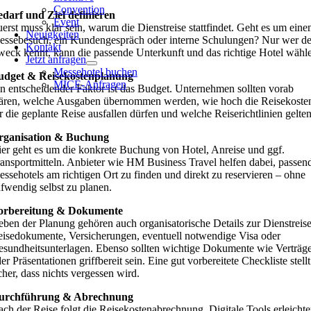
Convention
darf und Ziel definieren
Event
erst muss klar sein, warum die Dienstreise stattfindet. Geht es um eine
Neuigkeiten
ssebesuch, ein Kundengespräch oder interne Schulungen? Nur wer d
Kontakt
eck kennt, kann die passende Unterkunft und das richtige Hotel wähl
Jetzt anfragen
Messehotel buchen
udget & Reisekostenplanung
MICE-Anfragen
n entscheidender Faktor ist das Budget. Unternehmen sollten vorab
ären, welche Ausgaben übernommen werden, wie hoch die Reisekoste
r die geplante Reise ausfallen dürfen und welche Reiserichtlinien gelten
rganisation & Buchung
er geht es um die konkrete Buchung von Hotel, Anreise und ggf.
ansportmitteln. Anbieter wie HM Business Travel helfen dabei, passen
ssehotels am richtigen Ort zu finden und direkt zu reservieren – ohne
fwendig selbst zu planen.
orbereitung & Dokumente
ben der Planung gehören auch organisatorische Details zur Dienstreise
isedokumente, Versicherungen, eventuell notwendige Visa oder
sundheitsunterlagen. Ebenso sollten wichtige Dokumente wie Verträg
er Präsentationen griffbereit sein. Eine gut vorbereitete Checkliste stellt
cher, dass nichts vergessen wird.
urchführung & Abrechnung
ch der Reise folgt die Reisekostenabrechnung. Digitale Tools erleichte