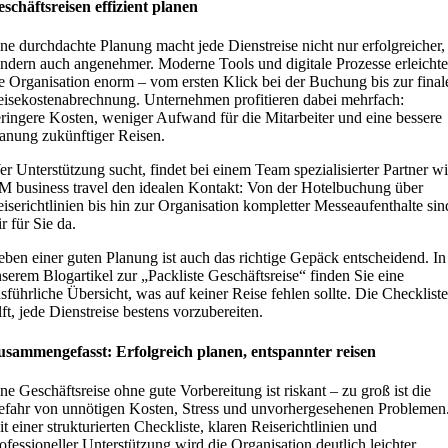
schäftsreisen effizient planen
ne durchdachte Planung macht jede Dienstreise nicht nur erfolgreicher,
ndern auch angenehmer. Moderne Tools und digitale Prozesse erleichte
e Organisation enorm – vom ersten Klick bei der Buchung bis zur final
isekostenabrechnung. Unternehmen profitieren dabei mehrfach:
ringere Kosten, weniger Aufwand für die Mitarbeiter und eine bessere
anung zukünftiger Reisen.
r Unterstützung sucht, findet bei einem Team spezialisierter Partner w
 business travel den idealen Kontakt: Von der Hotelbuchung über
iserichtlinien bis hin zur Organisation kompletter Messeaufenthalte sin
r für Sie da.
ben einer guten Planung ist auch das richtige Gepäck entscheidend. In
serem Blogartikel zur „Packliste Geschäftsreise“ finden Sie eine
sführliche Übersicht, was auf keiner Reise fehlen sollte. Die Checkliste
lft, jede Dienstreise bestens vorzubereiten.
usammengefasst: Erfolgreich planen, entspannter reisen
ne Geschäftsreise ohne gute Vorbereitung ist riskant – zu groß ist die
fahr von unnötigen Kosten, Stress und unvorhergesehenen Problemen
t einer strukturierten Checkliste, klaren Reiserichtlinien und
ofessioneller Unterstützung wird die Organisation deutlich leichter.