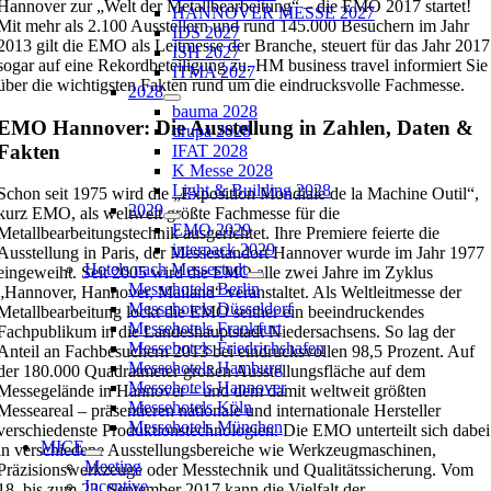
Hannover zur „Welt der Metallbearbeitung“ – die EMO 2017 startet!
HANNOVER MESSE 2027
Mit mehr als 2.100 Ausstellern und rund 145.000 Besuchern im Jahr
IDS 2027
2013 gilt die EMO als Leitmesse der Branche, steuert für das Jahr 2017
ISH 2027
sogar auf eine Rekordbeteiligung zu. HM business travel informiert Sie
ITMA 2027
über die wichtigsten Fakten rund um die eindrucksvolle Fachmesse.
2028
bauma 2028
EMO Hannover: Die Ausstellung in Zahlen, Daten &
drupa 2028
Fakten
IFAT 2028
K Messe 2028
Light & Building 2028
Schon seit 1975 wird die „Exposition Mondiale de la Machine Outil“,
2029
kurz EMO, als weltweit größte Fachmesse für die
EMO 2029
Metallbearbeitungstechnik ausgerichtet. Ihre Premiere feierte die
interpack 2029
Ausstellung in Paris, der Messestandort Hannover wurde im Jahr 1977
Hotels nach Messestadt
eingeweiht. Seit 2005 wird die EMO alle zwei Jahre im Zyklus
Messehotels Berlin
„Hannover, Hannover, Mailand“ veranstaltet. Als Weltleitmesse der
Messehotels Düsseldorf
Metallbearbeitung lockt die EMO seither ein beeindruckendes
Messehotels Frankfurt
Fachpublikum in die Landeshauptstadt Niedersachsens. So lag der
Messehotels Friedrichshafen
Anteil an Fachbesuchern 2013 bei eindrucksvollen 98,5 Prozent. Auf
Messehotels Hamburg
der 180.000 Quadratmeter großen Ausstellungsfläche auf dem
Messehotels Hannover
Messegelände in Hannover – und dem damit weltweit größten
Messehotels Köln
Messeareal – präsentieren nationale und internationale Hersteller
Messehotels München
verschiedenste Produktionstechnologien. Die EMO unterteilt sich dabei
MICE
in verschiedene Ausstellungsbereiche wie Werkzeugmaschinen,
Meeting
Präzisionswerkzeuge oder Messtechnik und Qualitätssicherung. Vom
Incentive
18. bis zum 23. September 2017 kann die Vielfalt der