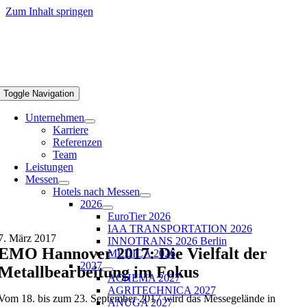
Zum Inhalt springen
Toggle Navigation
Unternehmen
Karriere
Referenzen
Team
Leistungen
Messen
Hotels nach Messen
2026
EuroTier 2026
IAA TRANSPORTATION 2026
7. März 2017
INNOTRANS 2026 Berlin
EMO Hannover 2017: Die Vielfalt der
MEDICA 2026
2027
Metallbearbeitung im Fokus
ACHEMA 2027
AGRITECHNICA 2027
Vom 18. bis zum 23. September 2017 wird das Messegelände in
ANUGA 2027