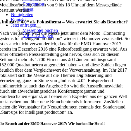
Convention
Metallbearbeitung täglich von 9 bis 18 Uhr auf dem Messegelände
Event
bestaunt werden.
Neuigkeiten
Kontakt
„Industrie 4.0“ als Fokusthema – Was erwartet Sie als Besucher?
Jetzt anfragen
Messehotel buchen
Nach vier Jahren wird die Messe jetzt unter dem Motto „Connecting
MICE-Anfragen
systems for intelligent production“ wieder in Hannover veranstaltet. So
ist es auch nicht verwunderlich, dass für die EMO Hannover 2017
bereits im Dezember 2016 eine Rekordbeteiligung erwartet wird. Aus
einer offiziellen Pressemitteilung geht hervor, dass sich zu diesem
Zeitpunkt mehr als 1.700 Firmen aus 40 Ländern mit insgesamt
152.000 Quadratmetern angemeldet haben – und diese Zahlen liegen
deutlich über dem Vergleichswert der Vorveranstaltung. Im Jahr 2017
fokussiert sich die Messe auf die Themen Digitalisierung und
Vernetzung, ganz im Sinne von „Industrie 4.0“. Entsprechend
umfangreich ist auch das Angebot: So wird die Ausstellungsvielfalt
durch ein abwechslungsreiches Konferenzprogramm und
Sonderschauen ergänzt, auf denen sich Experten aus der ganzen Welt
austauschen und über neue Branchentrends informieren. Zusätzlich
bieten die Veranstalter für Neugründungen erstmals den Sonderstand
„Start-ups for intelligent production“ an.
Ihr Besuch auf der EMO Hannover 2017: Wir buchen Ihr Hotel!