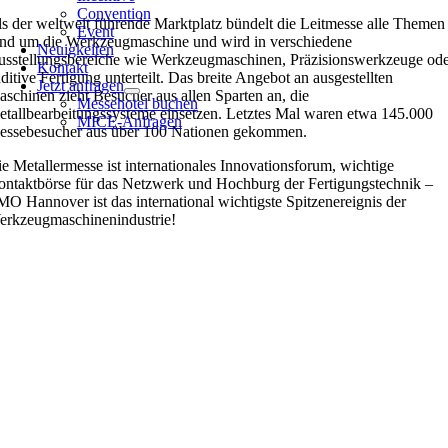
Convention
s der weltweit führende Marktplatz bündelt die Leitmesse alle Themen
Event
nd um die Werkzeugmaschine und wird in verschiedene
Neuigkeiten
sstellungsbereiche wie Werkzeugmaschinen, Präzisionswerkzeuge ode
Kontakt
ditive Fertigung unterteilt. Das breite Angebot an ausgestellten
Jetzt anfragen
schinen zieht Besucher aus allen Sparten an, die
Messehotel buchen
tallbearbeitungssysteme einsetzen. Letztes Mal waren etwa 145.000
MICE-Anfragen
essebesucher aus über 100 Nationen gekommen.
e Metallermesse ist internationales Innovationsforum, wichtige
ntaktbörse für das Netzwerk und Hochburg der Fertigungstechnik –
O Hannover ist das international wichtigste Spitzenereignis der
rkzeugmaschinenindustrie!