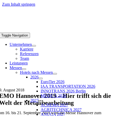
Zum Inhalt springen
Toggle Navigation
Unternehmen
Karriere
Referenzen
Team
Leistungen
Messen
Hotels nach Messen
2026
EuroTier 2026
IAA TRANSPORTATION 2026
9. August 2018
INNOTRANS 2026 Berlin
EMO Hannover 2019 – Hier trifft sich die
MEDICA 2026
2027
Welt der Metallbearbeitung
ACHEMA 2027
AGRITECHNICA 2027
m 16. bis 21. September 2019 wird die Messe Hannover zum
ANUGA 2027