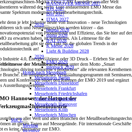
rkzeugmaschinen-Mekka. Etwa 2.200 Aussteller aus aller Welt
HANNOVER MESSE 2027
äsentieren während der sechs Tage andauernden EMO Messe das
IDS 2027
samte Spektrum modernster Metallbearbeitungstechnik.
ISH 2027
ITMA 2027
hr denn je lebt Industrie heute von Innovation – neue Technologien
2028
ablieren sich und Neuerungszyklen werden kürzer – das
bauma 2028
novationspotenzial von Produktivität und Effizienz, das Sie hier auf der
drupa 2028
O zu erwarten haben, ist beispiellos. Als Leitmesse für die
IFAT 2028
tallbearbeitung gibt sie den Takt für die globalen Trends in der
K Messe 2028
oduktionstechnik an!
Light & Building 2028
2029
 Industrie 4.0, Energieeffizienz oder 3D Druck – Erleben Sie auf der
EMO 2029
ltleitmesse der Metallbearbeitung
unter dem Motto „Smart
interpack 2029
chnologies driving tomorrow’s production“ alle relevanten Kernthemen
Hotels nach Messestadt
r Branche. Ein umfangreiches Veranstaltungsprogramm mit Seminaren
Messehotels Berlin
ren und Konferenzen bildet den Rahmen der EMO 2019 und ergänzt
Messehotels Düsseldorf
s Ausstellungsspektrum.
Messehotels Frankfurt
Messehotels Friedrichshafen
MO Hannover: der Hotspot der
Messehotels Hamburg
Messehotels Hannover
erkzeugmaschinenindustrie
Messehotels Köln
Messehotels München
ssteller aus aller Welt und allen Branchen der Metallbearbeitungstechn
MICE
römen an diesen Tagen auf Messegelände. Für internationale Geschäfte
Meeting
bt es keine Alternative zur EMO.
Incentive