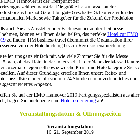
e EMO Hannover ist der Treffpunkt der
rkzeugmaschinenindustrie. Die größte Leistungsschau der
oduktionstechnik ist Garant für gute Geschäfte, Schaufenster für den
ternationalen Markt sowie Taktgeber für die Zukunft der Produktion.
lls auch Sie als Aussteller oder Fachbesucher an der Leitmesse
ilnehmen, können wir Ihnen dabei helfen, das perfekte
Hotel zur EMO
019
zu finden. HM business travel übernimmt die Organisation Ihrer
ssereise von der Hotelbuchung bis zur Reisekostenabrechnung.
e teilen uns ganz einfach mit, wie viele Zimmer Sie für die Messe
nötigen, ob das Hotel in der Innenstadt, in der Nähe der Messe Hanno
er außerhalb liegen soll sowie welche Preis- und Hotelkategorie Sie si
rstellen. Auf dieser Grundlage erstellen Ihnen unsere Reise- und
telspezialisten innerhalb von nur 24 Stunden ein unverbindliches und
ßgeschneidertes Angebot.
effen Sie auf der EMO Hannover 2019 Fertigungsspezialisten aus aller
lt; fragen Sie noch heute eine
Hotelreservierung
an!
Veranstaltungsdatum & Öffnungszeiten
Veranstaltungsdatum
16.-21. September 2019