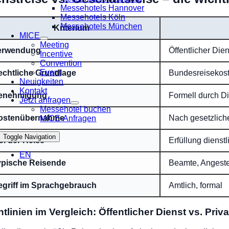
Messehotels Hannover
Messehotels Köln
Messehotels München
Kriterium
MICE
Meeting
erwendung
Öffentlicher Die
Incentive
Convention
Event
echtliche Grundlage
Bundesreisekost
Neuigkeiten
Kontakt
enehmigung
Formell durch D
Jetzt anfragen
Messehotel buchen
ostenübernahme
Nach gesetzlich
MICE-Anfragen
Toggle Navigation
el der Reise
Erfüllung dienst
EN
ypische Reisende
Beamte, Angestel
egriff im Sprachgebrauch
Amtlich, formal
htlinien im Vergleich: Öffentlicher Dienst vs. Priv