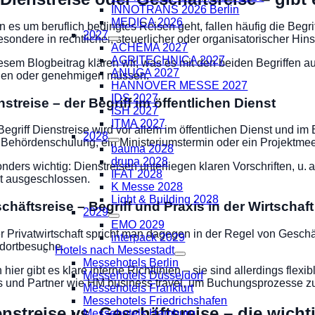
INNOTRANS 2026 Berlin
MEDICA 2026
 es um beruflich bedingtes Reisen geht, fallen häufig die Begri
2027
esondere in rechtlicher, steuerlicher oder organisatorischer Hins
ACHEMA 2027
AGRITECHNICA 2027
iesem Blogbeitrag klären wir, was es mit den beiden Begriffen au
ANUGA 2027
en oder genehmigen müssen.
HANNOVER MESSE 2027
IDS 2027
nstreise – der Begriff im öffentlichen Dienst
ISH 2027
ITMA 2027
Begriff Dienstreise wird vor allem im öffentlichen Dienst und im
2028
 Behördenschulung, ein Ministeriumstermin oder ein Projektmee
bauma 2028
drupa 2028
nders wichtig: Dienstreisen unterliegen klaren Vorschriften, 
IFAT 2028
t ausgeschlossen.
K Messe 2028
Light & Building 2028
chäftsreise – Begriff und Praxis in der Wirtschaft
2029
EMO 2029
er Privatwirtschaft spricht man dagegen in der Regel von Gesch
interpack 2029
dortbesuche.
Hotels nach Messestadt
Messehotels Berlin
 hier gibt es klare interne Richtlinien – sie sind allerdings fle
Messehotels Düsseldorf
s und Partner wie HM business travel, um Buchungsprozesse zu
Messehotels Frankfurt
Messehotels Friedrichshafen
enstreise vs. Geschäftsreise – die wich
Messehotels Hamburg