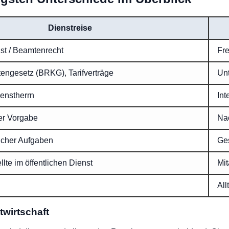
Dienstreise
nst / Beamtenrecht
Fre
engesetz (BRKG), Tarifverträge
Un
ienstherrn
Int
er Vorgabe
Nac
licher Aufgaben
Ge
lte im öffentlichen Dienst
Mit
All
atwirtschaft