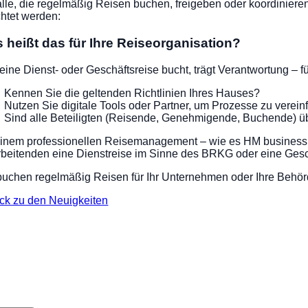
alle, die regelmäßig Reisen buchen, freigeben oder koordiniere
htet werden:
 heißt das für Ihre Reiseorganisation?
eine Dienst- oder Geschäftsreise bucht, trägt Verantwortung – f
Kennen Sie die geltenden Richtlinien Ihres Hauses?
Nutzen Sie digitale Tools oder Partner, um Prozesse zu verei
Sind alle Beteiligten (Reisende, Genehmigende, Buchende) üb
einem professionellen Reisemanagement – wie es HM business trav
rbeitenden eine Dienstreise im Sinne des BRKG oder eine Geschä
buchen regelmäßig Reisen für Ihr Unternehmen oder Ihre Behörd
ck zu den Neuigkeiten