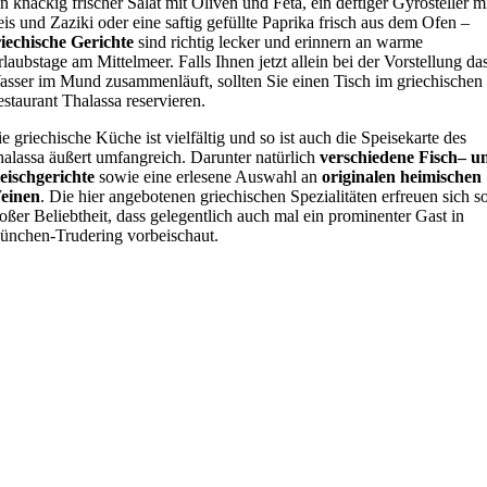
n knackig frischer Salat mit Oliven und Feta, ein deftiger Gyrosteller m
is und Zaziki oder eine saftig gefüllte Paprika frisch aus dem Ofen –
iechische Gerichte
sind richtig lecker und erinnern an warme
laubstage am Mittelmeer. Falls Ihnen jetzt allein bei der Vorstellung da
sser im Mund zusammenläuft, sollten Sie einen Tisch im griechischen
staurant Thalassa reservieren.
e griechische Küche ist vielfältig und so ist auch die Speisekarte des
alassa äußert umfangreich. Darunter natürlich
verschiedene Fisch– u
eischgerichte
sowie eine erlesene Auswahl an
originalen heimischen
einen
. Die hier angebotenen griechischen Spezialitäten erfreuen sich s
oßer Beliebtheit, dass gelegentlich auch mal ein prominenter Gast in
nchen-Trudering vorbeischaut.