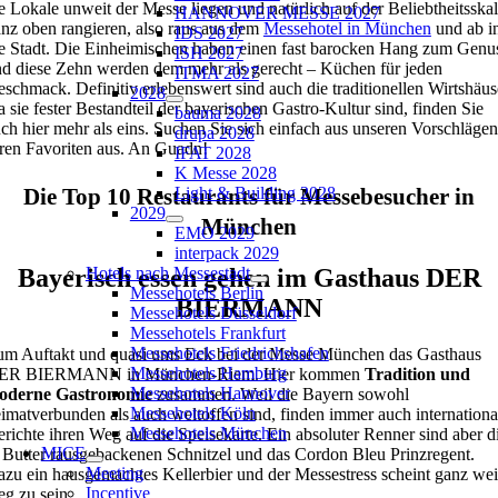
e Lokale unweit der Messe liegen und natürlich auf der Beliebtheitsska
HANNOVER MESSE 2027
nz oben rangieren, also raus aus dem
Messehotel in München
und ab i
IDS 2027
e Stadt. Die Einheimischen haben einen fast barocken Hang zum Genu
ISH 2027
d diese Zehn werden dem mehr als gerecht – Küchen für jeden
ITMA 2027
schmack. Definitiv erlebenswert sind auch die traditionellen Wirtshäus
2028
 sie fester Bestandteil der bayerischen Gastro-Kultur sind, finden Sie
bauma 2028
ch hier mehr als eins. Suchen Sie sich einfach aus unseren Vorschlägen
drupa 2028
ren Favoriten aus. An Guadn!
IFAT 2028
K Messe 2028
Die Top 10 Restaurants für Messebesucher in
Light & Building 2028
2029
München
EMO 2029
interpack 2029
Bayerisch essen gehen im Gasthaus DER
Hotels nach Messestadt
Messehotels Berlin
BIERMANN
Messehotels Düsseldorf
Messehotels Frankfurt
Messehotels Friedrichshafen
m Auftakt und quasi ums Eck bei der Messe München das Gasthaus
Messehotels Hamburg
ER BIERMANN in München-Riem. Hier kommen
Tradition und
Messehotels Hannover
oderne Gastronomie
zusammen. Weil die Bayern sowohl
Messehotels Köln
imatverbunden als auch weltoffen sind, finden immer auch internationa
Messehotels München
richte ihren Weg auf die Speisekarte. Ein absoluter Renner sind aber d
MICE
 Butter rausgebackenen Schnitzel und das Cordon Bleu Prinzregent.
Meeting
zu ein hausgemachtes Kellerbier und der Messestress scheint ganz wei
Incentive
g zu sein.