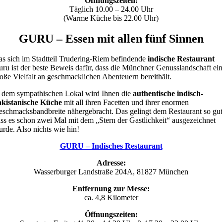
Öffnungszeiten:
Täglich 10.00 – 24.00 Uhr
(Warme Küche bis 22.00 Uhr)
GURU – Essen mit allen fünf Sinnen
s sich im Stadtteil Trudering-Riem befindende
indische Restaurant
ru ist der beste Beweis dafür, dass die Münchner Genusslandschaft ei
oße Vielfalt an geschmacklichen Abenteuern bereithält.
 dem sympathischen Lokal wird Ihnen die
authentische indisch-
akistanische Küche
mit all ihren Facetten und ihrer enormen
schmacksbandbreite nähergebracht. Das gelingt dem Restaurant so gut
ss es schon zwei Mal mit dem „Stern der Gastlichkeit“ ausgezeichnet
rde. Also nichts wie hin!
GURU – Indisches Restaurant
Adresse:
Wasserburger Landstraße 204A, 81827 München
Entfernung zur Messe:
ca. 4,8 Kilometer
Öffnungszeiten: