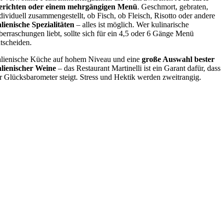
erichten oder einem mehrgängigen Menü
. Geschmort, gebraten,
dividuell zusammengestellt, ob Fisch, ob Fleisch, Risotto oder andere
alienische Spezialitäten
– alles ist möglich. Wer kulinarische
erraschungen liebt, sollte sich für ein 4,5 oder 6 Gänge Menü
tscheiden.
alienische Küche auf hohem Niveau und eine
große Auswahl bester
alienischer Weine
– das Restaurant Martinelli ist ein Garant dafür, dass
r Glücksbarometer steigt. Stress und Hektik werden zweitrangig.