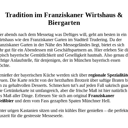
Tradition im Franziskaner Wirtshaus &
Biergarten
r abends nach dem Messetag was Deftiges will, geht am besten in ein
rtshaus wie den Franziskaner Garten im Stadtteil Trudering. Da der
anziskaner Garten in der Nähe des Messegeländes liegt, bietet es sich
hr gut für ein Abendessen mit Geschäftspartnern an. Hier erleben Sie d
pisch bayerische Gemütlichkeit und Geselligkeit hautnah. Also genau d
chtige Anlaufstelle, für denjenigen, der in München bayerisch essen
öchte.
nießer der bayerischen Küche werden sich über
regionale Spezialität
euen. Die Karte reicht von der herzhaften Brotzeit über saftige Braten b
n zu gehaltvollen Desserts. Schmecken tut’s auf jeden Fall sakrisch gua
e Getränkekarte ist umfangreich, aber die frische Maß ist hier natürlich
s Maß aller Dinge. Erfreuen Sie sich am original
Franziskaner
eißbier
und dem vom Fass gezapften Spaten Münchner Hell.
ter urigen Kastanien sitzen und ein kühles Bier genießen – die perfekt
szeit für die gestresste Messeseele.