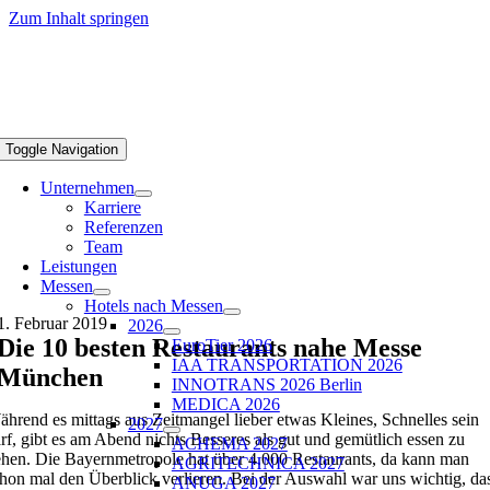
Zum Inhalt springen
Toggle Navigation
Unternehmen
Karriere
Referenzen
Team
Leistungen
Messen
Hotels nach Messen
1. Februar 2019
2026
Die 10 besten Restaurants nahe Messe
EuroTier 2026
IAA TRANSPORTATION 2026
München
INNOTRANS 2026 Berlin
MEDICA 2026
hrend es mittags aus Zeitmangel lieber etwas Kleines, Schnelles sein
2027
rf, gibt es am Abend nichts Besseres als gut und gemütlich essen zu
ACHEMA 2027
hen. Die Bayernmetropole hat über 4.000 Restaurants, da kann man
AGRITECHNICA 2027
hon mal den Überblick verlieren. Bei der Auswahl war uns wichtig, da
ANUGA 2027