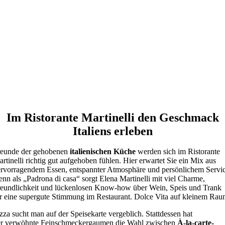
Im Ristorante Martinelli den Geschmack
Italiens erleben
reunde der gehobenen
italienischen Küche
werden sich im Ristorante
rtinelli richtig gut aufgehoben fühlen. Hier erwartet Sie ein Mix aus
rvorragendem Essen, entspannter Atmosphäre und persönlichem Servic
nn als „Padrona di casa“ sorgt Elena Martinelli mit viel Charme,
eundlichkeit und lückenlosen Know-how über Wein, Speis und Trank
r eine supergute Stimmung im Restaurant. Dolce Vita auf kleinem Rau
zza sucht man auf der Speisekarte vergeblich. Stattdessen hat
er verwöhnte Feinschmeckergaumen die Wahl zwischen
À-la-carte-