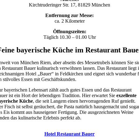
Kirchtruderinger Str. 17, 81829 München
Entfernung zur Messe:
ca. 2 Kilometer
Öffnungszeiten:
Täglich 10.30 – 01.00 Uhr
Feine bayerische Küche im Restaurant Baue
weit von München Riem, aber abseits des Messetrubels können Sie si
 Restaurant Bauer kulinarisch verwöhnen lassen. Das Restaurant liegt 
eichnamigen Hotel „Bauer“ in Feldkirchen und eignet sich wunderbar f
n stilvolles Essen mit Geschäftskunden.
r bayerischen Lebensart zählt auch gutes Essen und das Restaurant
uer ist ein Hort der lebendigen Tradition. Hier erwartet Sie
exzellente
ayerische Küche
, die seit Langem einen hervorragenden Ruf genießt.
r Fisch ist selbst geräuchert, die Pasta natürlich hausgemacht und soga
s Eis kommt aus hauseigener Fertigung. Die ausgezeichneten Weine
nden das kulinarische Erlebnis perfekt ab.
Hotel Restaurant Bauer