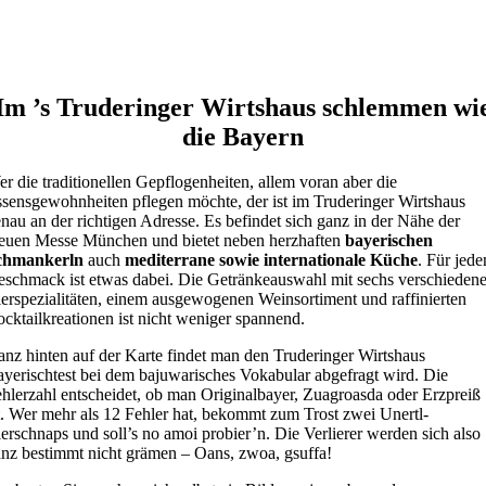
Im ’s Truderinger Wirtshaus schlemmen wi
die Bayern
r die traditionellen Gepflogenheiten, allem voran aber die
sensgewohnheiten pflegen möchte, der ist im Truderinger Wirtshaus
nau an der richtigen Adresse. Es befindet sich ganz in der Nähe der
euen Messe München und bietet neben herzhaften
bayerischen
chmankerln
auch
mediterrane sowie internationale Küche
. Für jede
schmack ist etwas dabei. Die Getränkeauswahl mit sechs verschieden
erspezialitäten, einem ausgewogenen Weinsortiment und raffinierten
cktailkreationen ist nicht weniger spannend.
nz hinten auf der Karte findet man den Truderinger Wirtshaus
yerischtest bei dem bajuwarisches Vokabular abgefragt wird. Die
hlerzahl entscheidet, ob man Originalbayer, Zuagroasda oder Erzpreiß
t. Wer mehr als 12 Fehler hat, bekommt zum Trost zwei Unertl-
erschnaps und soll’s no amoi probier’n. Die Verlierer werden sich also
nz bestimmt nicht grämen – Oans, zwoa, gsuffa!