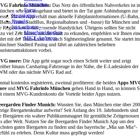
Convention
VG Fahrinfo München:
Das Netz des öffentlichen Nahverkehrs ist i
Event
nchen sehr gut ausgebaut und bietet in der Tat gute Anbindungen zur
Neuigkeiten
sse. Mit der App erhält man aktuelle Fahrplaninformationen (U-Bahn,
Kontakt
Bahn, Tram, StadtBus, Regionalbahnen und –busse) für München und
Jetzt anfragen
e Region sowie das passende Handyticket. Übrigens sollten Sie nicht
Messehotel buchen
lzu viel Zeit haben, um die Stadt zu erkunden, empfehlen wir Ihnen ein
MICE-Anfragen
hrt mit der Tram-Linie 19, auch Sightseeinglinie genannt. Sie startet im
nchner Stadtteil Pasing und fährt an zahlreichen beliebten
uristenattraktionen vorbei.
VG more:
Die App geht sogar noch einen Schritt weiter und zeigt
rüber hinaus Carsharing-Fahrzeuge in der Nähe, die E-Ladesäulen der
WM oder das nächste MVG Rad auf.
nmal kostenlos registrieren, zweimal profitieren: die beiden
Apps MV
ore
und
MVG Fahrinfo München
gehen Hand in Hand, so können S
t einem MVG-Kundenkonto die Vorteile beider Apps nutzen.
eergarden Finder Munich:
Wussten Sie, dass München eine über 200
hrige Biergartenkultur aufweist? Seit Anfang des 19. Jahrhunderts sind
e Biergärten ein wahrer Publikumsmagnet für gemütliche Zeitgenossen
s aller Welt. Nutzen Sie die Beergarden Finder Munich App um den
chsten guten Biergarten zu finden und das bayerische „Mia san Mia“-
fühl zu erleben. Denn Kultur muss gepflegt werden!