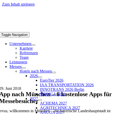
Zum Inhalt springen
Toggle Navigation
Unternehmen
Karriere
Referenzen
Team
Leistungen
Messen
Hotels nach Messen
2026
EuroTier 2026
IAA TRANSPORTATION 2026
29. Juni 2018
INNOTRANS 2026 Berlin
App nach München – 6 kostenlose Apps für
MEDICA 2026
2027
Messebesucher
ACHEMA 2027
AGRITECHNICA 2027
rvus, willkommen in München – die bayerische Landeshauptstadt ist
ANUGA 2027