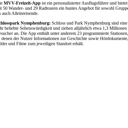
ie
MVV-Freizeit-App
ist ein personalisierter Ausflugsführer und bietet
t 50 Wander- und 29 Radtouren ein buntes Angebot für sowohl Grupp
s auch Alleinreisende.
chlosspark Nymphenburg:
Schloss und Park Nymphenburg sind eine
hr beliebte Sehenswürdigkeit und ziehen alljährlich etwa 1,3 Millionen
sucher an. Die App enthält unter anderem 23 programmierte Stationen
 denen der Nutzer Informationen zur Geschichte sowie Hördokumente
lder und Filme zum jeweiligen Standort erhält.