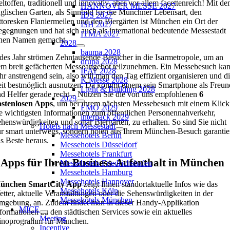
ltoffen, traditionell und innovativ, aber vor allem facettenreich! Mit d
HANNOVER MESSE 2027
glischen Garten, als Sinnbild für die Münchner Lebensart, den
IDS 2027
ttoresken Flaniermeilen und den Biergärten ist München ein Ort der
ISH 2027
gegnungen und hat sich auch als international bedeutende Messestadt
ITMA 2027
inen Namen gemacht.
2028
bauma 2028
des Jahr strömen Zehntausende Besucher in die Isarmetropole, um an
drupa 2028
m breit gefächerten Messeangebot teilzunehmen. Ein Messebesuch ka
IFAT 2028
hr anstrengend sein, also will man den Tag effizient organisieren und d
K Messe 2028
it bestmöglich ausnutzen. Da kommt einem sein Smartphone als Freun
Light & Building 2028
d Helfer gerade recht – Nutzen Sie die von uns empfohlenen
6
2029
ostenlosen Apps
, um bei Ihrem nächsten Messebesuch mit einem Klick
EMO 2029
e wichtigsten Informationen zum öffentlichen Personennahverkehr,
interpack 2029
henswürdigkeiten und sogar Biergärten, zu erhalten. So sind Sie nicht
Hotels nach Messestadt
r smart unterwegs, sondern holen aus Ihrem München-Besuch garantie
Messehotels Berlin
s Beste heraus.
Messehotels Düsseldorf
Messehotels Frankfurt
 Apps für Ihren Business-Aufenthalt in München
Messehotels Friedrichshafen
Messehotels Hamburg
Messehotels Hannover
ünchen SmartCity App
zeigt Ihnen standortaktuelle Infos wie das
Messehotels Köln
tter, aktuelle Veranstaltungen oder die Sehenswürdigkeiten in der
Messehotels München
gebung, an. Zudem findet man in dieser Handy-Applikation
MICE
formationen zu den städtischen Services sowie ein aktuelles
Meeting
inoprogramm für München.
Incentive