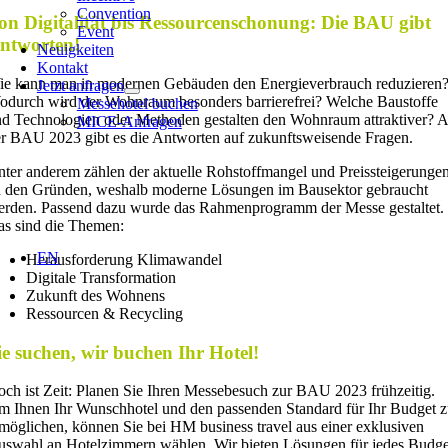
Convention
on Digitalität bis Ressourcenschonung: Die BAU gibt
Event
ntworten!
Neuigkeiten
Kontakt
e kann man in modernen Gebäuden den Energieverbrauch reduzieren
Jetzt anfragen
durch wird der Wohnraum besonders barrierefrei? Welche Baustoffe
Messehotel buchen
d Technologien oder Methoden gestalten den Wohnraum attraktiver? 
MICE-Anfragen
r BAU 2023 gibt es die Antworten auf zukunftsweisende Fragen.
ter anderem zählen der aktuelle Rohstoffmangel und Preissteigerunge
 den Gründen, weshalb moderne Lösungen im Bausektor gebraucht
rden. Passend dazu wurde das Rahmenprogramm der Messe gestaltet.
s sind die Themen:
EN
Herausforderung Klimawandel
Digitale Transformation
Zukunft des Wohnens
Ressourcen & Recycling
ie suchen, wir buchen Ihr Hotel!
ch ist Zeit: Planen Sie Ihren Messebesuch zur BAU 2023 frühzeitig.
 Ihnen Ihr Wunschhotel und den passenden Standard für Ihr Budget 
möglichen, können Sie bei HM business travel aus einer exklusiven
swahl an Hotelzimmern wählen. Wir bieten Lösungen für jedes Budge