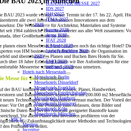
Die BAU 2023 in München
HANNOVER MESSE 2027
IDS 2027
ISH 2027
e BAU 2023 wurde verlegt: Neuer Termin ist der 17. bis 22. April. Hi
ITMA 2027
äsentieren alle zwei Jahre Unternehmen Innovationen aus dem
2028
usektor. Die Weltleitmesse für Architektur, Materialien und Systeme
bauma 2028
hrt seit 1964 zahlreiche Branchenvertreter aus aller Welt zusammen: V
drupa 2028
nada, über Großbritannien bis Indien.
IFAT 2028
K Messe 2028
e planen einen Messebesuch und brauchen noch das richtige Hotel? Di
Light & Building 2028
perten von HM business travel erleichtern Ihnen die Organisation im
2029
rfeld und übernehmen das Planen und Buchen Ihres Hotels für Sie.
EMO 2029
rch über 18 Jahre Erfahrung können wir Ihre Anforderungen für eine
interpack 2029
mfortable Messereise schnell und passgenau umsetzen.
Hotels nach Messestadt
Messehotels Berlin
ie Messe für den Bausektor
Messehotels Düsseldorf
Messehotels Frankfurt
f der BAU kommen alle auf ihre Kosten: Planer, Handwerker,
Messehotels Friedrichshafen
vestoren und Baustoffhändler können sich auf 200.000 m2 Messefläch
Messehotels Hamburg
t neuen Technologien und Materialien vertraut machen. Der Vorteil der
Messehotels Hannover
sse: Vor Ort gibt es die Produkte zum Anfassen, denn Bilder und
Messehotels Köln
chnische Daten sind bei der Auswahl geeigneter Baustoffe kaum
Messehotels München
sreichend. Vor allem Planer und Investoren profitieren von der
MICE
glichkeit, die Zukunftstauglichkeit neuer Methoden und Technologien
Meeting
f den Prüfstand zu stellen.
Incentive